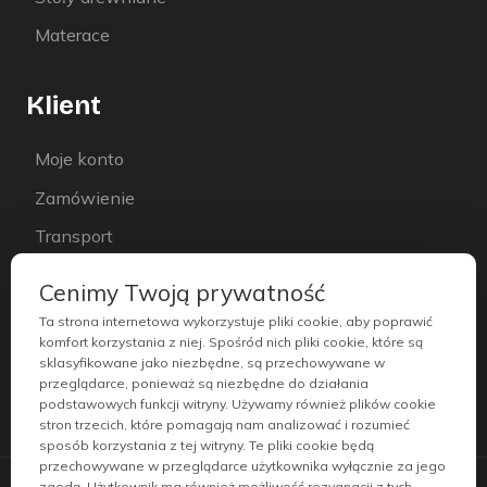
Materace
Klient
Moje konto
Zamówienie
Transport
Instrukcje
Cenimy Twoją prywatność
Regulamin
Ta strona internetowa wykorzystuje pliki cookie, aby poprawić
komfort korzystania z niej. Spośród nich pliki cookie, które są
Polityka prywatności
sklasyfikowane jako niezbędne, są przechowywane w
przeglądarce, ponieważ są niezbędne do działania
podstawowych funkcji witryny. Używamy również plików cookie
stron trzecich, które pomagają nam analizować i rozumieć
sposób korzystania z tej witryny. Te pliki cookie będą
przechowywane w przeglądarce użytkownika wyłącznie za jego
zgodą. Użytkownik ma również możliwość rezygnacji z tych