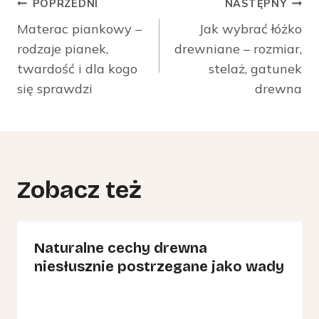
Nawigacja
POPRZEDNI
NASTĘPNY
wpisu
Materac piankowy –
Jak wybrać łóżko
rodzaje pianek,
drewniane – rozmiar,
twardość i dla kogo
stelaż, gatunek
się sprawdzi
drewna
Zobacz też
Naturalne cechy drewna
niesłusznie postrzegane jako wady