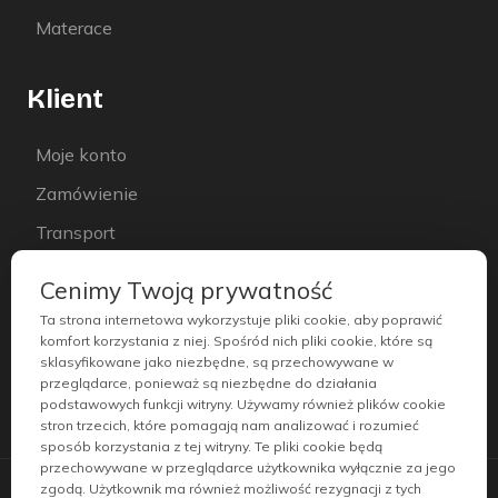
Materace
Klient
Moje konto
Zamówienie
Transport
Instrukcje
Cenimy Twoją prywatność
Regulamin
Ta strona internetowa wykorzystuje pliki cookie, aby poprawić
komfort korzystania z niej. Spośród nich pliki cookie, które są
Polityka prywatności
sklasyfikowane jako niezbędne, są przechowywane w
przeglądarce, ponieważ są niezbędne do działania
podstawowych funkcji witryny. Używamy również plików cookie
stron trzecich, które pomagają nam analizować i rozumieć
sposób korzystania z tej witryny. Te pliki cookie będą
przechowywane w przeglądarce użytkownika wyłącznie za jego
zgodą. Użytkownik ma również możliwość rezygnacji z tych