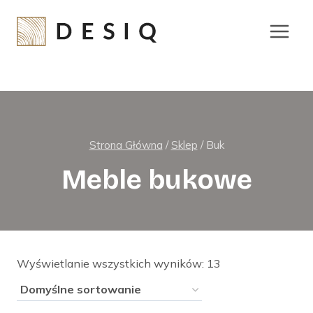
Przejdź
do
treści
Strona Główna
/
Sklep
/
Buk
Meble bukowe
Wyświetlanie wszystkich wyników: 13