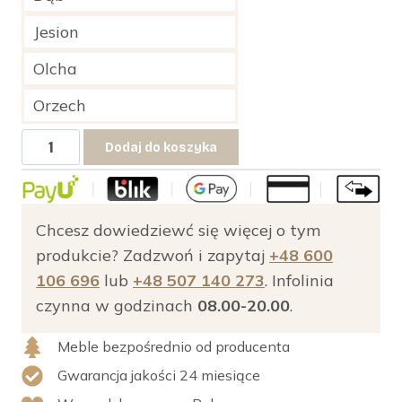
Jesion
Olcha
Orzech
ilość
Dodaj do koszyka
Drewniana
szafka
nocna
Chcesz dowiedziewć się więcej o tym
Kemp
produkcie? Zadzwoń i zapytaj
+48 600
106 696
lub
+48 507 140 273
. Infolinia
czynna w godzinach
08.00-20.00
.
Meble bezpośrednio od producenta
Gwarancja jakości 24 miesiące