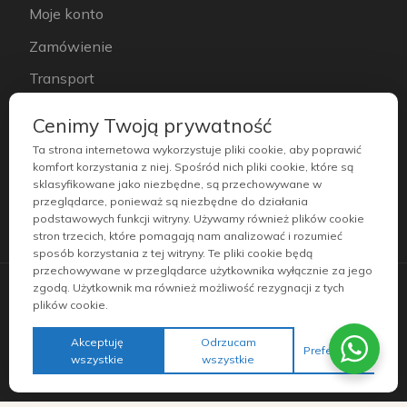
Moje konto
Zamówienie
Transport
Instrukcje
Cenimy Twoją prywatność
Regulamin
Ta strona internetowa wykorzystuje pliki cookie, aby poprawić
komfort korzystania z niej. Spośród nich pliki cookie, które są
Polityka prywatności
sklasyfikowane jako niezbędne, są przechowywane w
przeglądarce, ponieważ są niezbędne do działania
podstawowych funkcji witryny. Używamy również plików cookie
stron trzecich, które pomagają nam analizować i rozumieć
sposób korzystania z tej witryny. Te pliki cookie będą
przechowywane w przeglądarce użytkownika wyłącznie za jego
zgodą. Użytkownik ma również możliwość rezygnacji z tych
©
2026
plików cookie.
DesiQ – nowoczesne meble z litego drewna dla Twojego
domu
Akceptuję
Odrzucam
Preferencje
wszystkie
wszystkie
Realizacja
Click Media