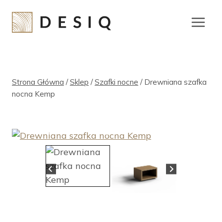
Przejdź
do
treści
Strona Główna
/
Sklep
/
Szafki nocne
/
Drewniana szafka
nocna Kemp